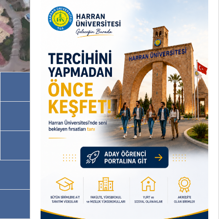
Akademik Birimler
İdari Birimler
Programlarımız
OBS
EBYS / EVRAKA