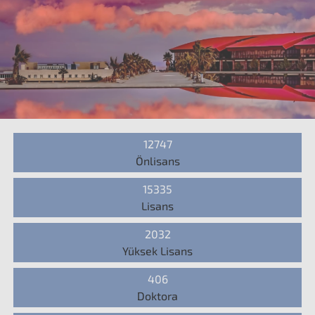
12747
Önlisans
15335
Lisans
2032
Yüksek Lisans
406
Doktora